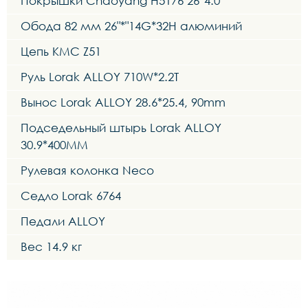
Покрышки Chaoyang H5176 26*4.0
Обода 82 мм 26"*"14G*32H алюминий
Цепь КМС Z51
Руль Lorak ALLOY 710W*2.2T
Вынос Lorak ALLOY 28.6*25.4, 90mm
Подседельный штырь Lorak ALLOY
30.9*400MM
Рулевая колонка Neco
Седло Lorak 6764
Педали ALLOY
Вес 14.9 кг