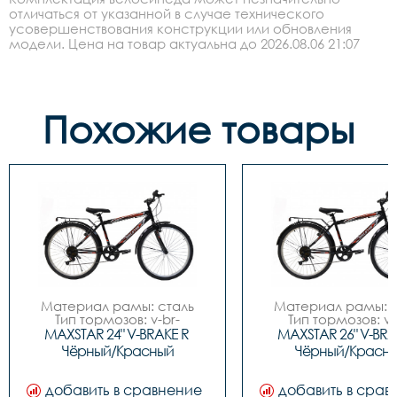
отличаться от указанной в случае технического
усовершенствования конструкции или обновления
модели. Цена на товар актуальна до 2026.08.06 21:07
Похожие товары
Материал рамы: сталь

Материал рамы: с
Тип тормозов: v-br-
Тип тормозов: v-
ободной

ободной

MAXSTAR 24" V-BRAKE R 
MAXSTAR 26" V-BRAK
Диаметр колес: 24

Диаметр колес: 
Чёрный/Красный
Чёрный/Красн
Размеры		16"

Размеры		17"

Вилка		жесткая

Вилка		жесткая

Количество скоростей     7

Задний переключател
добавить в сравнение
добавить в срав