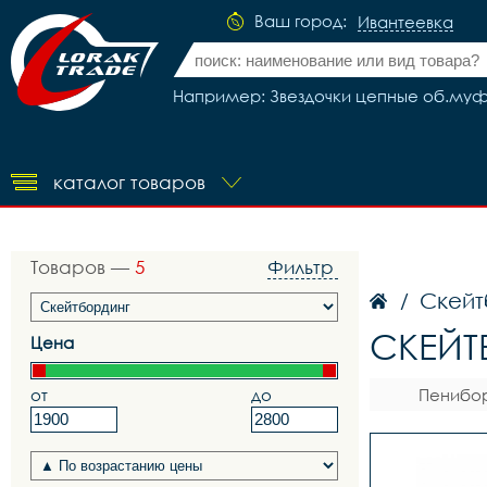
Ваш город:
Ивантеевка
Например: Звездочки цепные об.муфт. 
каталог товаров
Товаров —
5
Фильтр
Скейт
/
СКЕЙТ
Цена
от
до
Пенибор