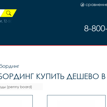
сравнени
TZ-500-7 14-34T 7ск. Megarange, код 6197
8-800
бординг
БОРДИНГ КУПИТЬ ДЕШЕВО В
ды (penny board)