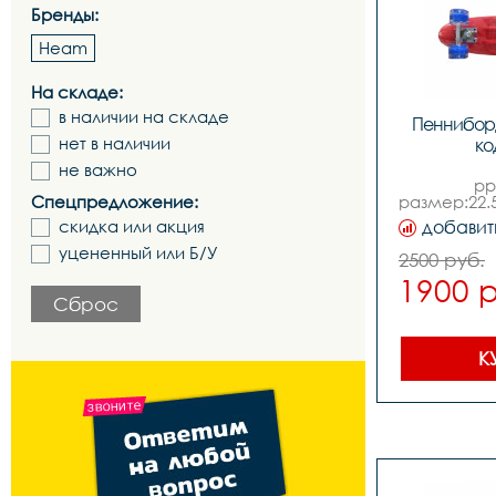
Бренды:
Heam
На складе:
в наличии на складе
Пенниборд
нет в наличии
ко
не важно
pp
Спецпредложение:
размер:22.
платформа
скидка или акция
добавит
69x45m
подствеко
уцененный или Б/У
2500 руб.
abec7,амор
1900 
co
Сброс
К